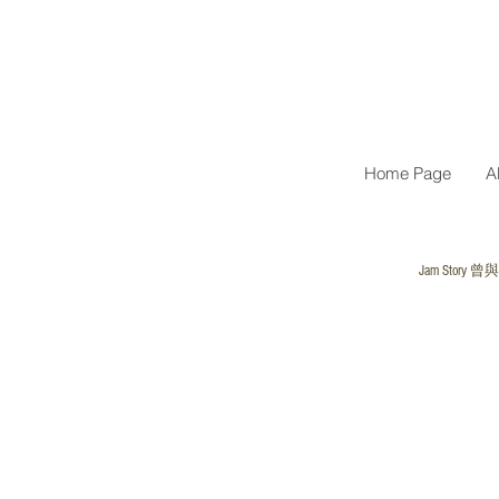
Home Page
A
Jam St