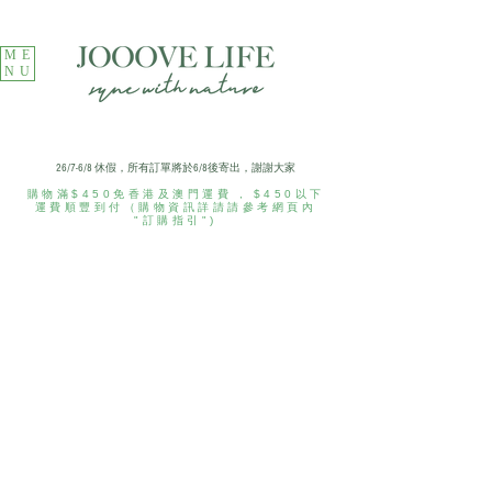
ME
NU
​26/7-6/8 休假，所有訂單將於6/8後寄出，謝謝大家
購物滿$450免香港及澳門運費 ​, $450以下
運費順豐到付（購物資訊詳請請參考網頁內
"訂購指引")
Store
/
Jam and Marmalade