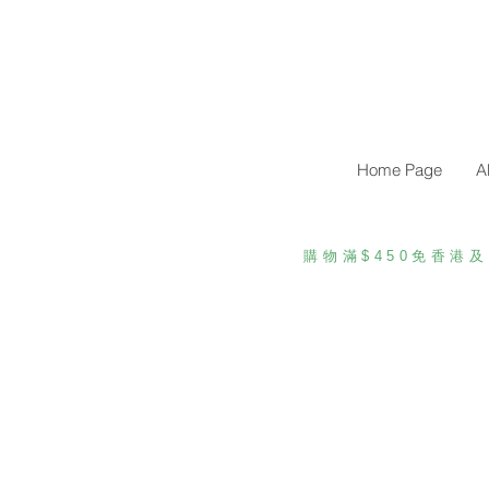
Home Page
A
購物滿$450免香港及
Store
/
Jooove Soma