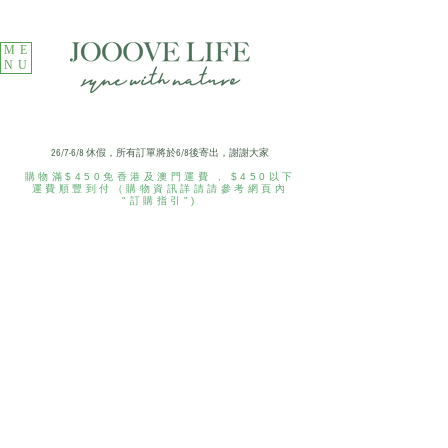
ME
NU
​26/7-6/8 休假，所有訂單將於6/8後寄出，謝謝大家
購物滿$450免香港及澳門運費 ​, $450以下
運費順豐到付（購物資訊詳請請參考網頁內
"訂購指引")
Store
/
Le Petit Prince x Jam Story Jooove Cha